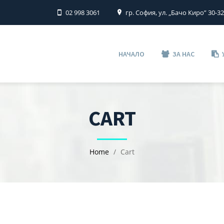
02 998 3061
гр. София, ул. „Бачо Киро” 30-3
НАЧАЛО
ЗА НАС
CART
Home
Cart