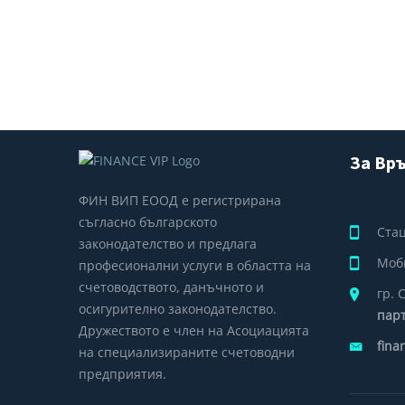
За Връ
ФИН ВИП ЕООД е регистрирана
съгласно българското
Ста
законодателство и предлага
Моб
професионални услуги в областта на
счетоводството, данъчното и
гр. 
осигурително законодателство.
пар
Дружеството е член на Асоциацията
fina
на специализираните счетоводни
предприятия.