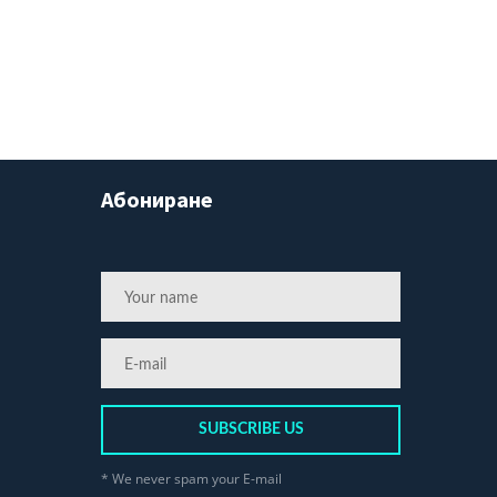
Абониране
SUBSCRIBE US
* We never spam your E-mail