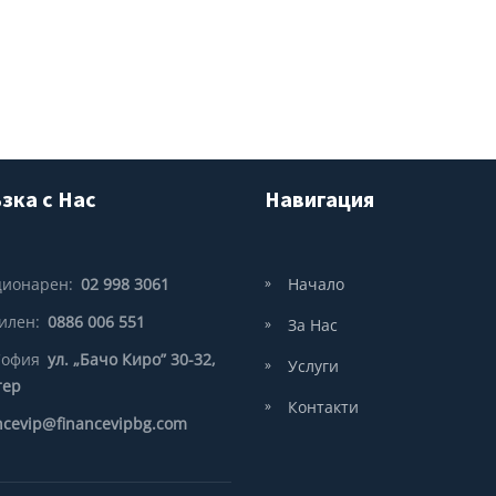
зка с Нас
Навигация
ционарен:
02 998 3061
Начало
илен:
0886 006 551
За Нас
София
ул. „Бачо Киро” 30-32,
Услуги
тер
Контакти
ncevip@financevipbg.com