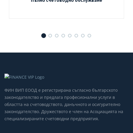
Пълно счетоводно обслужване
ФИН ВИП ЕООД е регистрирана съгласно българското
законодателство и предлага професионални услуги в
областта на счетоводството, данъчното и осигурително
законодателство. Дружеството е член на Асоциацията на
специализираните счетоводни предприятия.