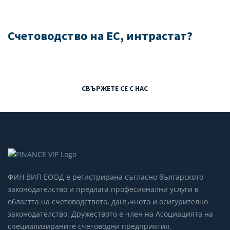
Имате въпроси относно
Счетоводство на ЕС, интрастат?
СВЪРЖЕТЕ СЕ С НАС
ФИН ВИП ЕООД е регистрирана съгласно българското
законодателство и предлага професионални услуги в
областта на счетоводството, данъчното и осигурително
законодателство. Дружеството е член на Асоциацията на
специализираните счетоводни предприятия.